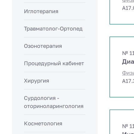
A17
Иглотерапия
Травматолог-Ортопед
Озонотерапия
№ 1
Диа
Процедурный кабинет
Физ
Хирургия
A17
Сурдология -
оториноларингология
Косметология
№ 1