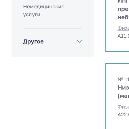
Инг
Немедицинские
пре
услуги
неб
Физ
A11
Другое
№ 1
Низ
(ма
Физ
A22