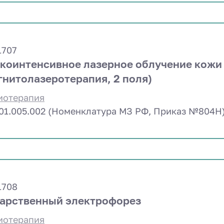
1707
коинтенсивное лазерное облучение кожи
гнитолазеротерапия, 2 поля)
иотерапия
.01.005.002 (Номенклатура МЗ РФ, Приказ №804Н
1708
арственный электрофорез
иотерапия