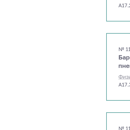
A17.
№ 1
Бар
пне
Физ
A17.
№ 1