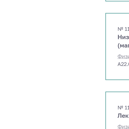
№ 1
Низ
(ма
Физ
A22
№ 1
Лек
Физ