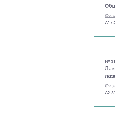
Общ
Физ
A17
№ 1
Лаз
лаз
Физ
A22