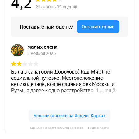
Кцв Мир на карте с.п.Старорузское — Яндекс Карты