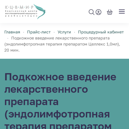
Перейти к содержимому
Главная
Прайс-лист
Услуги
Процедурный кабинет
Подкожное введение лекарственного препарата
(эндолимфотропная терапия препаратом Целлекс 1,0мл),
20 мин.
Подкожное введение
лекарственного
препарата
(эндолимфотропная
терапия препаратом