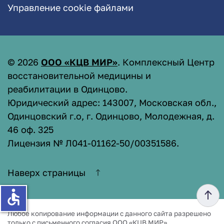
Управление cookie файлами
©
2026
ООО «КЦВ МИР»
. Комплексный Центр
восстановительной медицины и
реабилитации в Одинцово.
Юридический адрес: 143007, Московская обл.,
Одинцовский г.о, г. Одинцово, Молодежная, д.
46 оф. 325
Лицензия № Л041-01162-50/00351586
.
Наверх страницы
accessible
Любое копирование информации с данного сайта разрешено
только с письменного согласия ООО «КЦВ МИР».