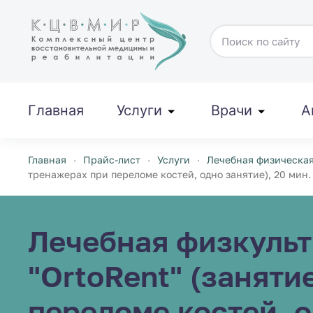
Перейти к содержимому
Главная
Услуги
Врачи
А
Главная
Прайс-лист
Услуги
Лечебная физическая
тренажерах при переломе костей, одно занятие), 20 мин.
Лечебная физкульт
"OrtoRent" (занят
переломе костей, о