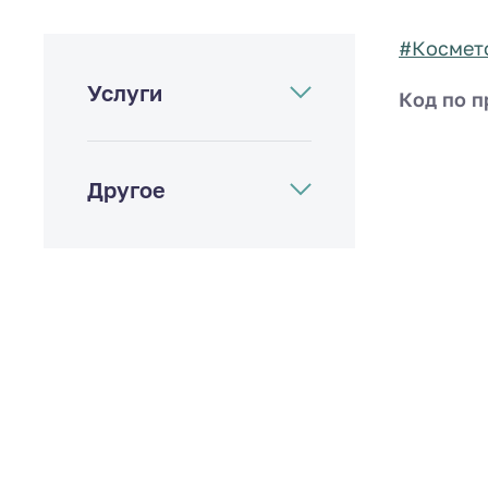
#Космет
Услуги
Код по п
Другое