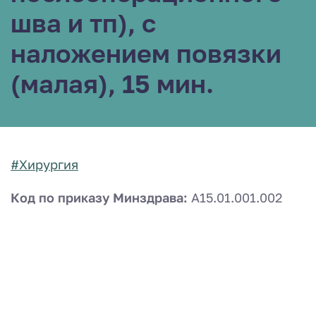
шва и тп), с
наложением повязки
(малая), 15 мин.
#Хирургия
Код по приказу Минздрава:
A15.01.001.002