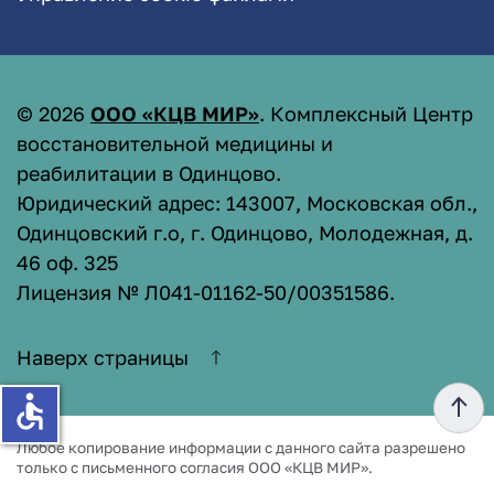
©
2026
ООО «КЦВ МИР»
. Комплексный Центр
восстановительной медицины и
реабилитации в Одинцово.
Юридический адрес: 143007, Московская обл.,
Одинцовский г.о, г. Одинцово, Молодежная, д.
46 оф. 325
Лицензия № Л041-01162-50/00351586
.
Наверх страницы
accessible
Любое копирование информации с данного сайта разрешено
только с письменного согласия ООО «КЦВ МИР».