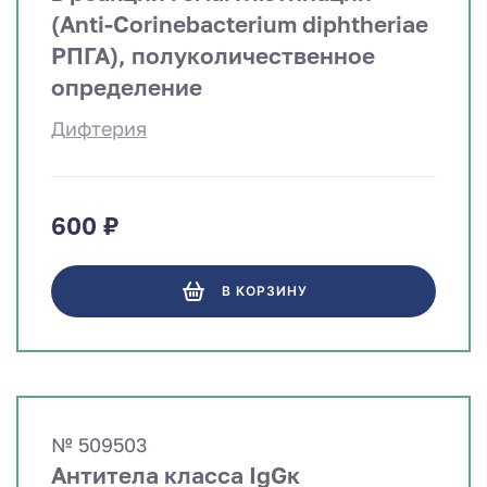
(Anti-Сorinebacterium diphtheriae
РПГА), полуколичественное
определение
Дифтерия
600 ₽
В КОРЗИНУ
№ 509503
Антитела класса IgGк