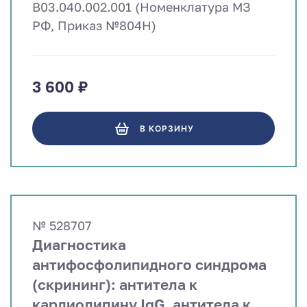
B03.040.002.001 (Номенклатура МЗ
РФ, Приказ №804Н)
3 600 ₽
В КОРЗИНУ
№ 528707
Диагностика
антифосфолипидного синдрома
(скрининг): антитела к
кардиолипину IgG, антитела к