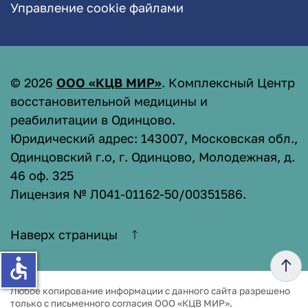
Управление cookie файлами
©
2026
ООО «КЦВ МИР»
. Комплексный Центр
восстановительной медицины и
реабилитации в Одинцово.
Юридический адрес: 143007, Московская обл.,
Одинцовский г.о, г. Одинцово, Молодежная, д.
46 оф. 325
Лицензия № Л041-01162-50/00351586
.
Наверх страницы
accessible
Любое копирование информации с данного сайта разрешено
только с письменного согласия ООО «КЦВ МИР».