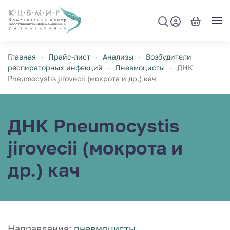
Перейти к содержимому
Главная
Прайс-лист
Анализы
Возбудители
респираторных инфекций
Пневмоцисты
ДНК
Pneumocystis jirovecii (мокрота и др.) кач
ДНК Pneumocystis
jirovecii (мокрота и
др.) кач
Направления:
пневмоцисты