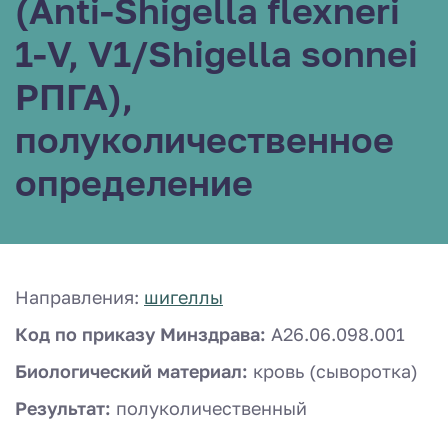
(Anti-Shigella flexneri
1-V, V1/Shigella sonnei
РПГА),
полуколичественное
определение
Направления:
шигеллы
Код по приказу Минздрава:
A26.06.098.001
Биологический материал:
кровь (сыворотка)
Результат:
полуколичественный