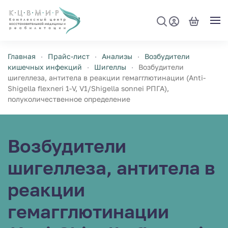
Перейти к содержимому
Главная
Прайс-лист
Анализы
Возбудители
кишечных инфекций
Шигеллы
Возбудители
шигеллеза, антитела в реакции гемагглютинации (Anti-
Shigella flexneri 1-V, V1/Shigella sonnei РПГА),
полуколичественное определение
Возбудители
шигеллеза, антитела в
реакции
гемагглютинации