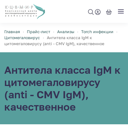
Перейти к содержимому
Главная
Прайс-лист
Анализы
Torch инфекции
Цитомегаловирус
Антитела класса IgM к
цитомегаловирусу (anti - CMV IgM), качественное
Антитела класса IgM к
цитомегаловирусу
(anti - CMV IgM),
качественное