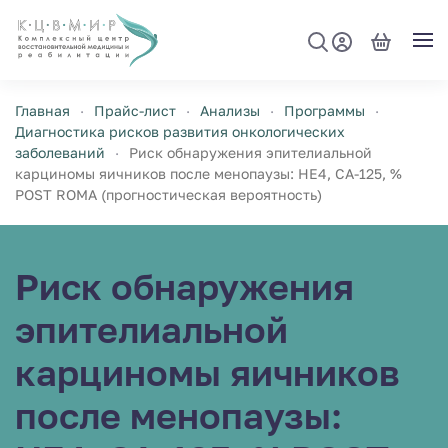
Перейти к содержимому
Главная
Прайс-лист
Анализы
Программы
Диагностика рисков развития онкологических
заболеваний
Риск обнаружения эпителиальной
карциномы яичников после менопаузы: HE4, CA-125, %
POST ROMA (прогностическая вероятность)
Риск обнаружения
эпителиальной
карциномы яичников
после менопаузы: