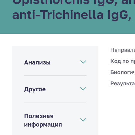
anti-Trichinella IgG,
Направл
Код по п
Анализы
Биологи
Результа
Другое
Полезная
информация