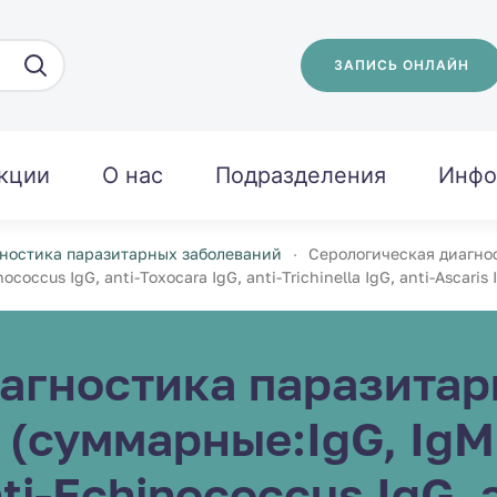
ЗАПИСЬ ОНЛАЙН
кции
О нас
Подразделения
Инфо
ностика паразитарных заболеваний
Серологическая диагнос
ococcus IgG, anti-Toxocara IgG, anti-Trichinella IgG, anti-Ascaris 
агностика паразитар
 (суммарные:IgG, IgM, 
nti-Echinococcus IgG, 