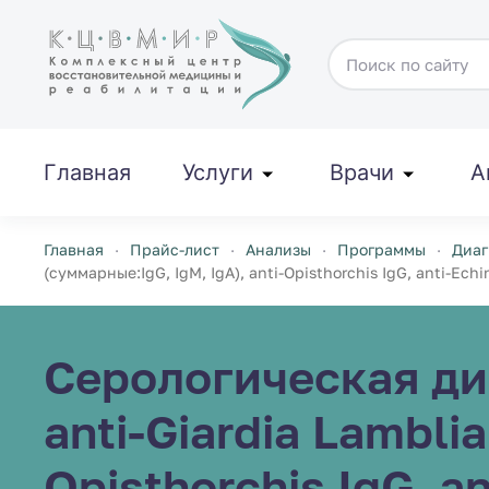
Перейти к содержимому
Главная
Услуги
Врачи
А
Главная
Прайс-лист
Анализы
Программы
Диаг
(суммарные:IgG, IgM, IgA), anti-Opisthorchis IgG, anti-Echin
Серологическая ди
anti-Giardia Lamblia
Opisthorchis IgG, a