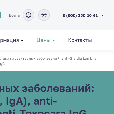
Войти
8 (800) 250-10-61
рмация
Цены
Контакты
тика паразитарных заболеваний: anti-Giardia Lamblia
IgG
ных заболеваний:
IgA), anti-
anti-Toxocara IgG,