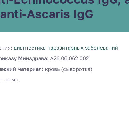
 anti-Ascaris IgG
ения:
диагностика паразитарных заболеваний
риказу Минздрава:
A26.06.062.002
ческий материал:
кровь (сыворотка)
т:
комп.