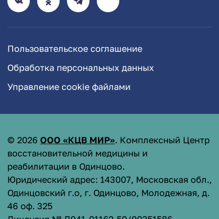
Пользовательское соглашение
Обработка персональных данных
Управление cookie файлами
©
2026
ООО «КЦВ МИР»
. Комплексный Центр
восстановительной медицины и
реабилитации в Одинцово.
Юридический адрес: 143007, Московская обл.,
Одинцовский г.о, г. Одинцово, Молодежная, д.
46 оф. 325
Лицензия № Л041-01162-50/00351586
.