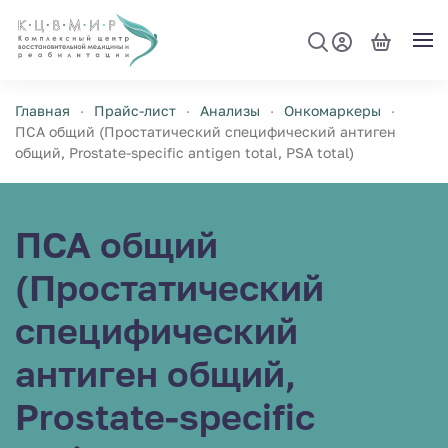
Перейти к содержимому
Главная
Прайс-лист
Анализы
Онкомаркеры
ПСА общий (Простатический специфический антиген
общий, Prostate-specific antigen total, PSA total)
ПСА общий
(Простатический
специфический
антиген общий,
Prostate-specific