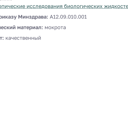
пические исследования биологических жидкост
риказу Минздрава:
A12.09.010.001
ческий материал:
мокрота
т:
качественный