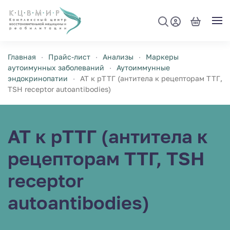
Перейти к содержимому
Главная
Прайс-лист
Анализы
Маркеры
аутоимунных заболеваний
Аутоиммунные
эндокринопатии
АТ к рТТГ (антитела к рецепторам ТТГ,
TSH receptor autoantibodies)
АТ к рТТГ (антитела к
рецепторам ТТГ, TSH
receptor
autoantibodies)