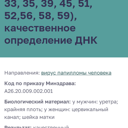
33, 35, 39, 45, 51,
52,56, 58, 59),
качественное
определение ДНК
Направления:
вирус папилломы человека
Код по приказу Минздрава:
A26.20.009.002.001
Биологический материал:
у мужчин: уретра;
крайняя плоть; у женщин: цервикальный
канал; шейка матки
Результат:
качественный