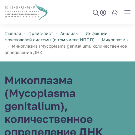
Перейти к содержимому
Главная
Прайс-лист
Анализы
Инфекции
мочеполовой системы (в том числе ИППП)
Микоплазмы
Микоплазма (Mycoplasma genitalium), количественное
определение ДНК
Микоплазма
(Mycoplasma
genitalium),
количественное
определение ДНК