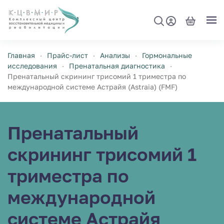
Перейти к содержимому
Главная
Прайс-лист
Анализы
Гормональные
исследования
Пренатальная диагностика
Пренатальный скрининг трисомий 1 триместра по
международной системе Астрайя (Astraia) (FMF)
Пренатальный
скрининг трисомий 1
триместра по
международной
системе Астрайя