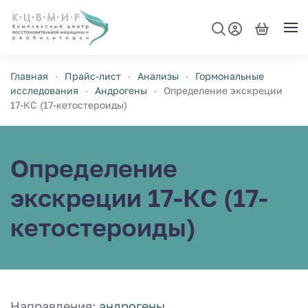
Перейти к содержимому
Главная
Прайс-лист
Анализы
Гормональные
исследования
Андрогены
Определение экскреции
17-КС (17-кетостероиды)
Определение
экскреции 17-КС (17-
кетостероиды)
Направления:
андрогены