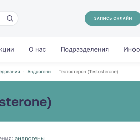
ЗАПИСЬ ОНЛАЙН
кции
О нас
Подразделения
Инфо
едования
Андрогены
Тестостерон (Testosterone)
sterone)
ения:
андрогены