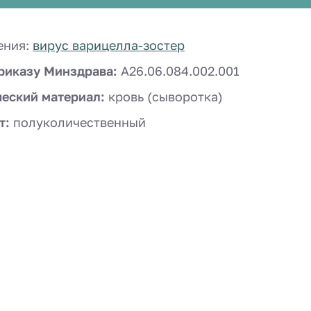
ения:
вирус варицелла-зостер
риказу Минздрава:
A26.06.084.002.001
ческий материал:
кровь (сыворотка)
т:
полуколичественный