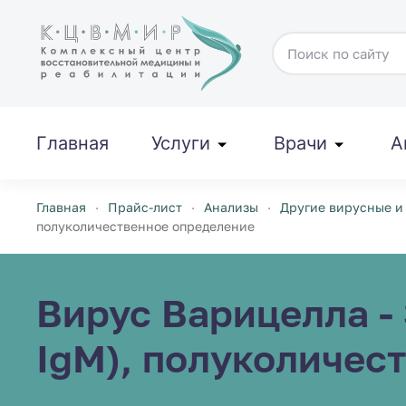
Перейти к содержимому
Главная
Услуги
Врачи
А
Главная
Прайс-лист
Анализы
Другие вирусные и
полуколичественное определение
Вирус Варицелла - 
IgM), полуколичес