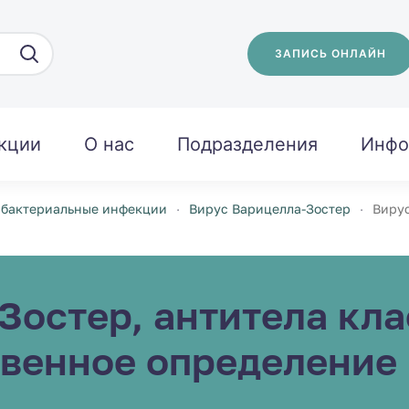
ЗАПИСЬ ОНЛАЙН
кции
О нас
Подразделения
Инфо
 бактериальные инфекции
Вирус Варицелла-Зостер
Вирус
Зостер, антитела кла
твенное определение