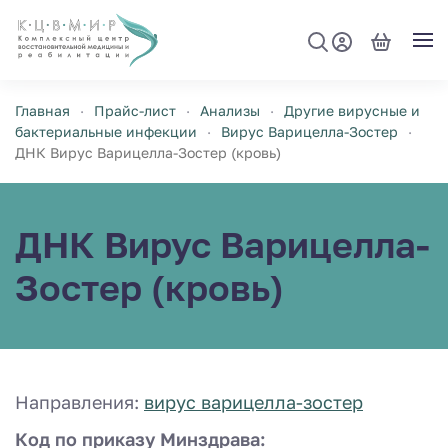
Перейти к содержимому
Главная
Прайс-лист
Анализы
Другие вирусные и
бактериальные инфекции
Вирус Варицелла-Зостер
ДНК Вирус Варицелла-Зостер (кровь)
ДНК Вирус Варицелла-
Зостер (кровь)
Направления:
вирус варицелла-зостер
Код по приказу Минздрава: