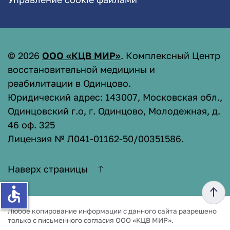
©
2026
ООО «КЦВ МИР»
. Комплексный Центр
восстановительной медицины и
реабилитации в Одинцово.
Юридический адрес: 143007, Московская обл.,
Одинцовский г.о, г. Одинцово, Молодежная, д.
46 оф. 325
Лицензия № Л041-01162-50/00351586
.
Наверх страницы
accessible
Любое копирование информации с данного сайта разрешено
только с письменного согласия ООО «КЦВ МИР».