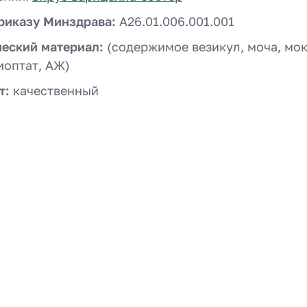
риказу Минздрава:
A26.01.006.001.001
ческий материал:
(содержимое везикул, моча, мок
иоптат, АЖ)
т:
качественный