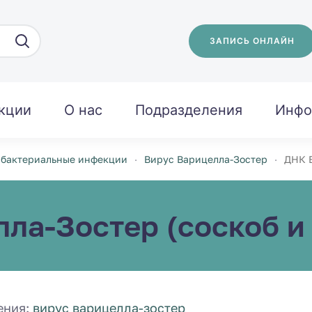
ЗАПИСЬ ОНЛАЙН
кции
О нас
Подразделения
Инфо
 бактериальные инфекции
Вирус Варицелла-Зостер
ДНК В
ла-Зостер (соскоб и 
ения:
вирус варицелла-зостер