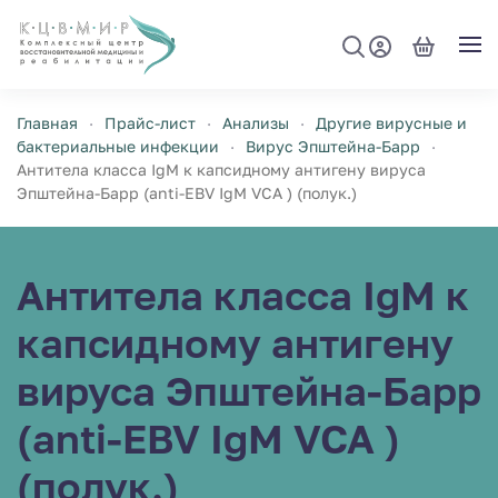
Перейти к содержимому
Главная
Прайс-лист
Анализы
Другие вирусные и
бактериальные инфекции
Вирус Эпштейна-Барр
Антитела класса IgM к капсидному антигену вируса
Эпштейна-Барр (anti-EBV IgM VCA ) (полук.)
Антитела класса IgM к
капсидному антигену
вируса Эпштейна-Барр
(anti-EBV IgM VCA )
(полук.)