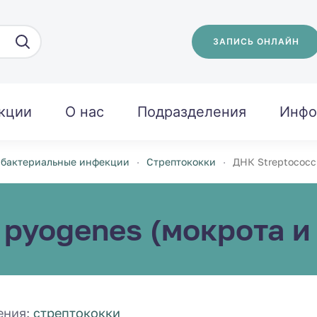
ЗАПИСЬ ОНЛАЙН
кции
О нас
Подразделения
Инфо
 бактериальные инфекции
Стрептококки
ДНК Streptococcu
pyogenes (мокрота и 
ения:
стрептококки