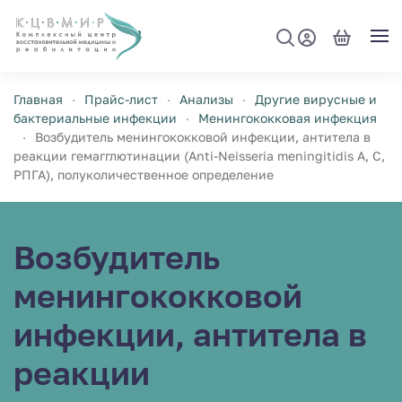
Перейти к содержимому
Главная
Прайс-лист
Анализы
Другие вирусные и
бактериальные инфекции
Менингококковая инфекция
Возбудитель менингококковой инфекции, антитела в
реакции гемагглютинации (Anti-Neisseria meningitidis A, C,
РПГА), полуколичественное определение
Возбудитель
менингококковой
инфекции, антитела в
реакции