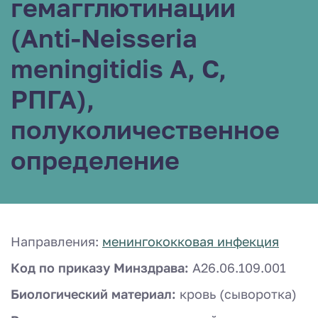
гемагглютинации
(Anti-Neisseria
meningitidis A, C,
РПГА),
полуколичественное
определение
Направления:
менингококковая инфекция
Код по приказу Минздрава:
A26.06.109.001
Биологический материал:
кровь (сыворотка)