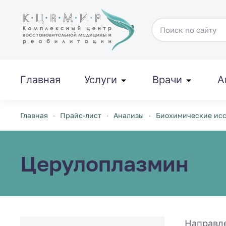
Перейти к содержимому
Главная
Услуги
Врачи
А
Главная
Прайс-лист
Анализы
Биохимические ис
Церулоплазмин
Направл