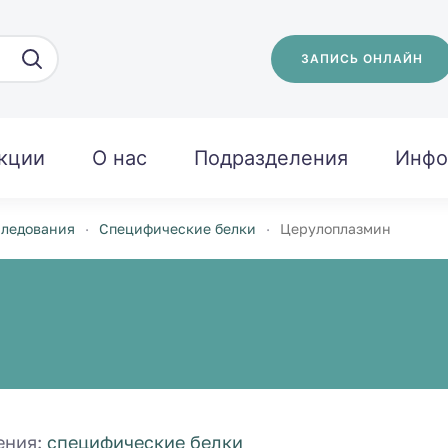
ЗАПИСЬ ОНЛАЙН
кции
О нас
Подразделения
Инфо
следования
Специфические белки
Церулоплазмин
ения:
специфические белки