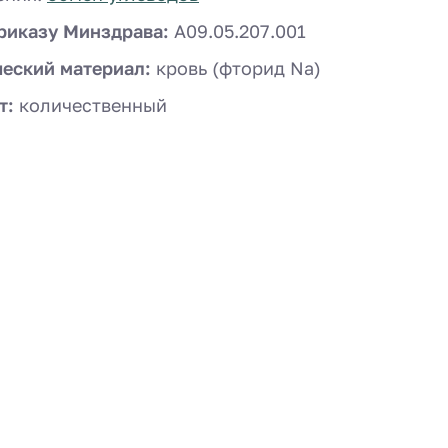
риказу Минздрава:
A09.05.207.001
ческий материал:
кровь (фторид Na)
т:
количественный