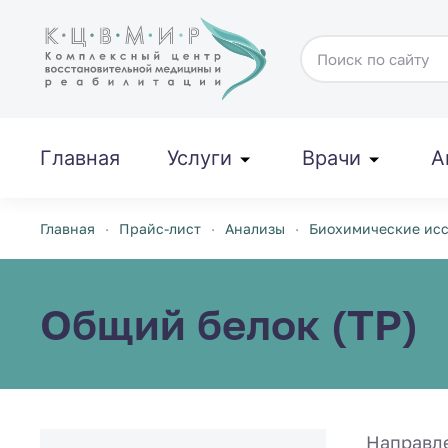
Перейти к содержимому
Главная
Услуги
Врачи
А
Главная
Прайс-лист
Анализы
Биохимические ис
Общий белок (TP)
Направл