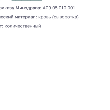
риказу Минздрава:
A09.05.010.001
ческий материал:
кровь (сыворотка)
т:
количественный