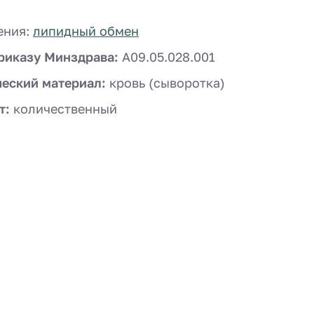
ения:
липидный обмен
риказу Минздрава:
A09.05.028.001
ческий материал:
кровь (сыворотка)
т:
количественный