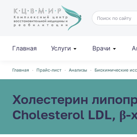
Перейти к содержимому
Главная
Услуги
Врачи
А
Главная
Прайс-лист
Анализы
Биохимические ис
Холестерин липопр
Cholesterol LDL, β