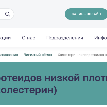
ЗАПИСЬ ОНЛАЙН
кции
О нас
Подразделения
Инфо
следования
Липидный обмен
Холестерин липопротеидов ни
отеидов низкой плот
-холестерин)