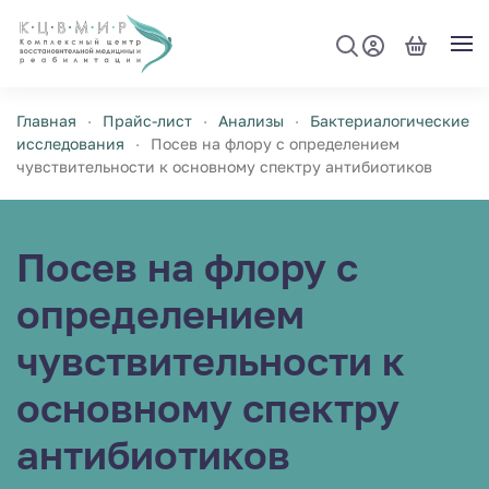
Перейти к содержимому
Главная
Прайс-лист
Анализы
Бактериалогические
исследования
Посев нa флору c определением
чувствительности к основному спектру антибиотиков
Посев нa флору c
определением
чувствительности к
основному спектру
антибиотиков