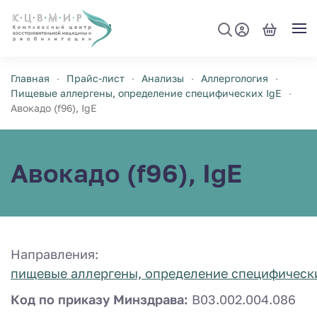
Перейти к содержимому
Главная
Прайс-лист
Анализы
Аллергология
Пищевые аллергены, определение специфических IgE
Авокадо (f96), IgE
Авокадо (f96), IgE
Направления:
пищевые аллергены, определение специфически
Код по приказу Минздрава:
B03.002.004.086