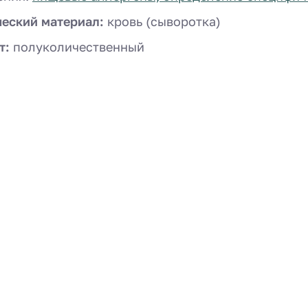
ческий материал:
кровь (сыворотка)
т:
полуколичественный