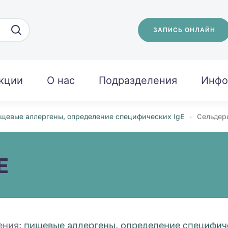
ЗАПИСЬ ОНЛАЙН
кции
О нас
Подразделения
Инфо
щевые аллергены, определение специфических IgE
Сельдере
E
ения:
пищевые аллергены, определение специфиче