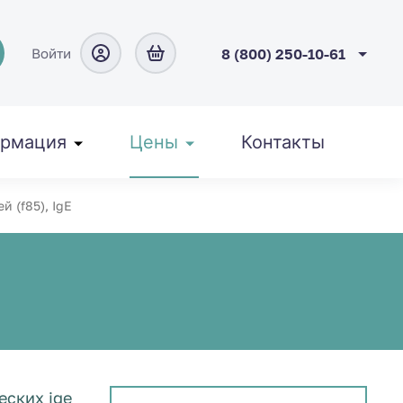
Войти
8 (800) 250-10-61
рмация
Цены
Контакты
й (f85), IgE
ских ige