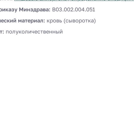
риказу Минздрава:
B03.002.004.051
ческий материал:
кровь (сыворотка)
т:
полуколичественный