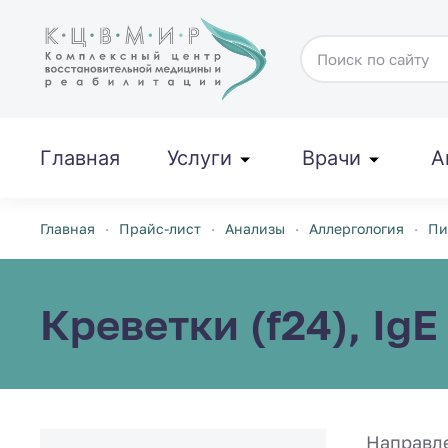
Перейти к содержимому
Главная
Услуги
Врачи
А
Главная
Прайс-лист
Анализы
Аллергология
Пи
Креветки (f24), IgE
Направл