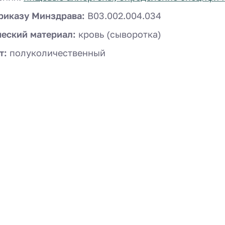
риказу Минздрава:
B03.002.004.034
ческий материал:
кровь (сыворотка)
т:
полуколичественный