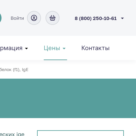
Войти
8 (800) 250-10-61
рмация
Цены
Контакты
елок (f1), IgE
ских ige