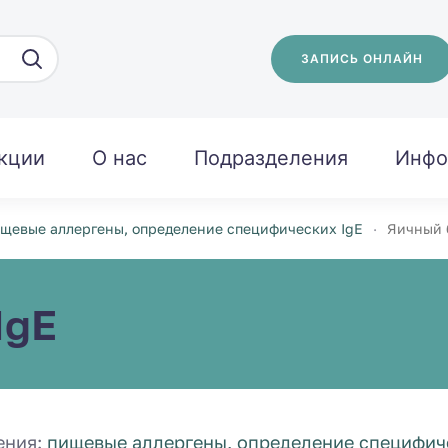
ЗАПИСЬ ОНЛАЙН
кции
О нас
Подразделения
Инфо
щевые аллергены, определение специфических IgE
Яичный б
IgE
ения:
пищевые аллергены, определение специфиче