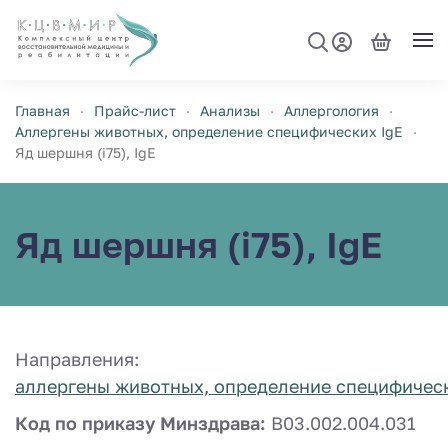
Перейти к содержимому
Главная
Прайс-лист
Анализы
Аллергология
Аллергены животных, определение специфических IgE
Яд шершня (i75), IgE
Яд шершня (i75), IgE
Направления:
аллергены животных, определение специфическ
Код по приказу Минздрава:
B03.002.004.031