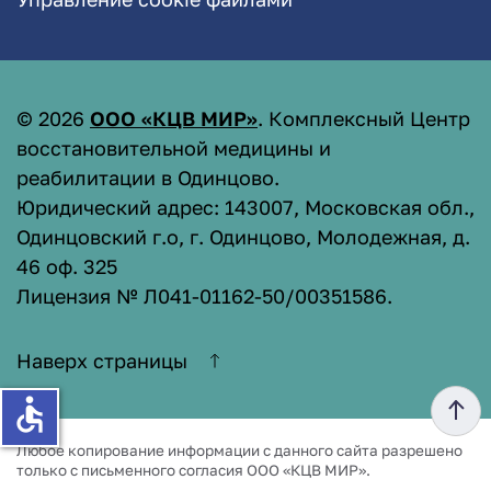
©
2026
ООО «КЦВ МИР»
. Комплексный Центр
восстановительной медицины и
реабилитации в Одинцово.
Юридический адрес: 143007, Московская обл.,
Одинцовский г.о, г. Одинцово, Молодежная, д.
46 оф. 325
Лицензия № Л041-01162-50/00351586
.
Наверх страницы
accessible
Любое копирование информации с данного сайта разрешено
только с письменного согласия ООО «КЦВ МИР».