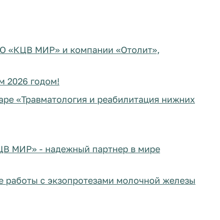
ОО «КЦВ МИР» и компании «Отолит»,
м 2026 годом!
аре «Травматология и реабилитация нижних
ЦВ МИР» - надежный партнер в мире
е работы с экзопротезами молочной железы