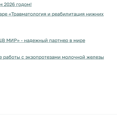
м 2026 годом!
аре «Травматология и реабилитация нижних
ЦВ МИР» - надежный партнер в мире
е работы с экзопротезами молочной железы