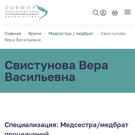
Перейти к содержимому
Главная
Врачи
Медсестра / медбрат
Свистунова
Вера Васильевна
Свистунова Вера
Васильевна
Специализация:
Медсестра/медбрат
процедурной