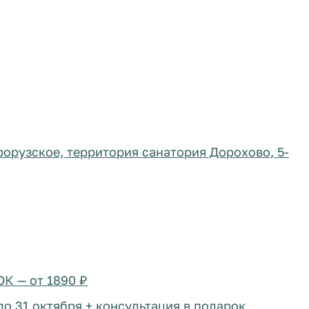
арорузское, территория санатория Дорохово, 5-
К — от 1890 ₽
до 31 октября + консультация в подарок